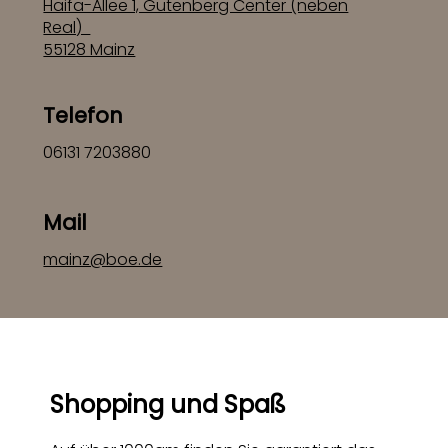
Haifa-Allee 1, Gutenberg Center (neben
Real)
55128 Mainz
Telefon
06131 7203880
Mail
mainz@boe.de
Shopping und Spaß