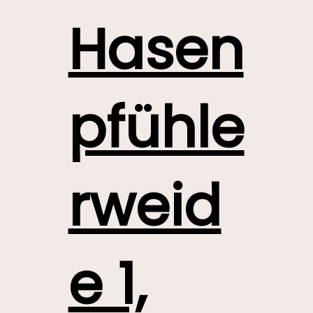
Hasen
pfühle
rweid
e 1,