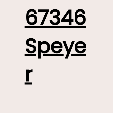
67346
Speye
r