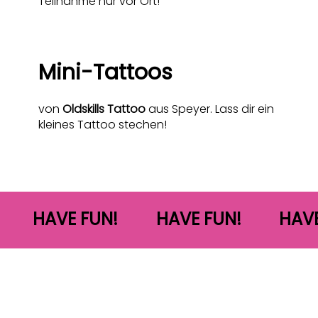
Teilnahme nur vor Ort!
Mini-Tattoos
von
Oldskills Tattoo
aus Speyer. Lass dir ein
kleines Tattoo stechen!
HAVE FUN!
HAVE FUN!
HAVE