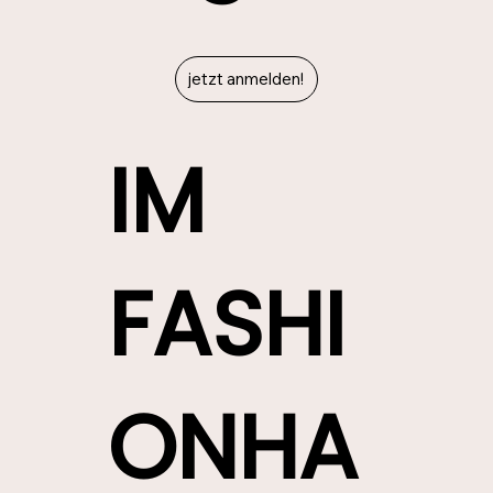
jetzt anmelden!
IM
FASHI
ONHA