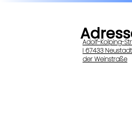
Adress
Adolf-Kolping-Str.
I 67433 Neustad
der Weinstraße