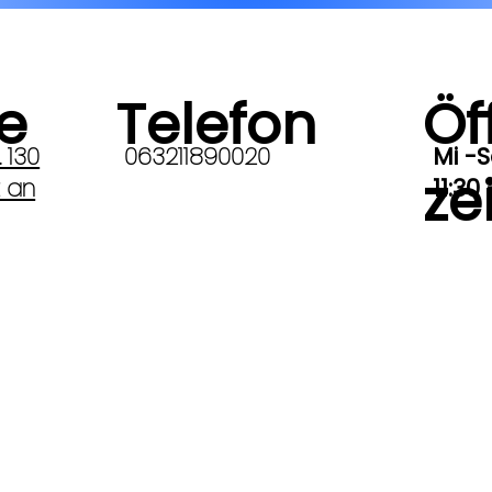
e
Telefon
Öf
 130
063211890020
Mi -S
ze
t an
11:30